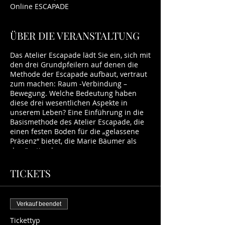
Online ESCAPADE
ÜBER DIE VERANSTALTUNG
Das Atelier Escapade lädt Sie ein, sich mit
den drei Grundpfeilern auf denen die
Methode der Escapade aufbaut, vertraut
zum machen: Raum -Verbindung –
Bewegung. Welche Bedeutung haben
diese drei wesentlichen Aspekte in
unserem Leben? Eine Einführung in die
Basismethode des Atelier Escapade, die
einen festen Boden für die „gelassene
Präsenz“ bietet, die Marie Bäumer als
den "optimalen
Ausgangszustand“ beschreibt.
TICKETS
Termine:
08.November 2022
15.November 2022
Verkauf beendet
25.November 2022
Tickettyp