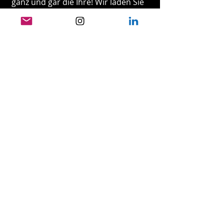
ganz und gar die Ihre! Wir laden Sie
herzlich ein zu Ihrer persönlichen
ESCAPADE!
MICH INSPIRIEREN LASSEN
AUFBRUCH IN DIE