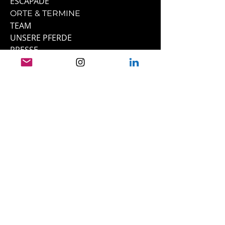
ESCAPADE
ORTE & TERMINE
TEAM
UNSERE PFERDE
PRESSE
FILMOGRAFIE
TESTIMONIALS
KONTAKT
LINKS
IMPRESSUM
DATENSCHUTZ
AGB
ZAHLUNG, VERSAND &
WIDERRUF
BUCH ZUR METHODE
ESCAPADE BUCHEN