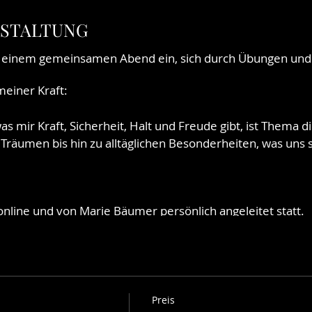
NSTALTUNG
n einem gemeinsamen Abend ein, sich durch Übungen und 
einer Kraft:
mir Kraft, Sicherheit, Halt und Freude gibt, ist Thema d
Träumen bis hin zu alltäglichen Besonderheiten, was uns 
 online und von Marie Bäumer persönlich angeleitet statt
n der Basis-Trilogie ist keine Voraussetzung.
DE Online
auch für ehemalige Teilnehmer:inneneines Ateli
ngen zu vertiefen oder aufzufrischen.
alige und neue Escapadeur:innen!
Preis