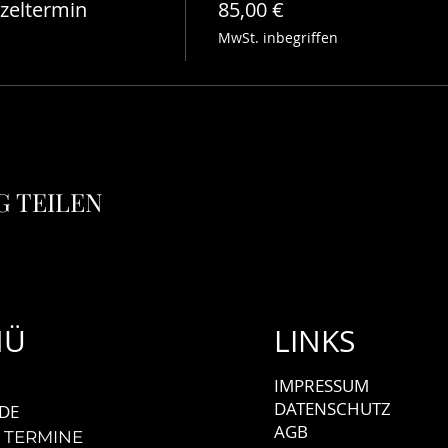
zeltermin
85,00 €
MwSt. inbegriffen
00 Uhr)
 TEILEN
rbindung
 um die eigene Achse mit ausgestecktem Arm
NÜ
LINKS
IMPRESSUM
DATENSCHUTZ
DE
AGB
 TERMINE