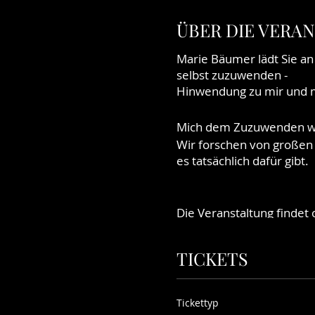
ÜBER DIE VERA
Marie Bäumer lädt Sie a
selbst zuzuwenden -
Hinwendung zu mir und m
Mich dem Zuzuwenden was 
Wir forschen von großen 
es tatsächlich dafür gibt.
Die Veranstaltung findet
Die vorherige Teilnahme a
TICKETS
Interessant ist die
ESCAPA
dort gewonnenen Erfahru
Wir freuen uns auf ehem
Tickettyp