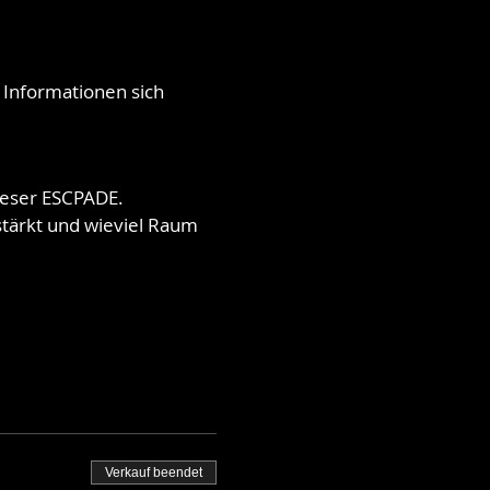
Informationen sich
ieser ESCPADE.
stärkt und wieviel Raum
.
ers in Frankreich, um die
Verkauf beendet