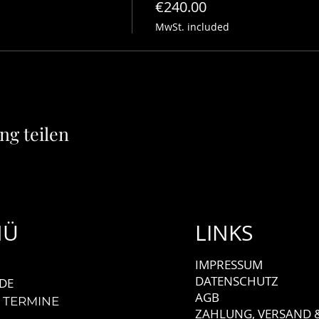
€240.00
MwSt. included
00 - 21:00 Uhr)
ng teilen
rbindung
 um die eigene Achse mit ausgestecktem Arm
NÜ
LINKS
IMPRESSUM
DATENSCHUTZ
DE
AGB
 TERMINE
ZAHLUNG, VERSAND 