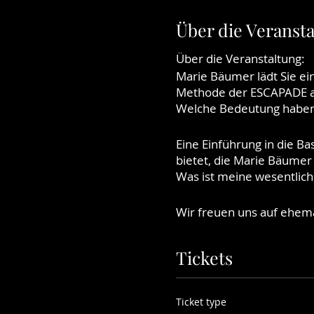
Über die Veranst
Über die Veranstaltung:
Marie Bäumer lädt Sie ei
Methode der ESCAPADE au
Welche Bedeutung haben 
Eine Einführung in die B
bietet, die Marie Bäumer
Was ist meine wesentlich
Wir freuen uns auf ehe
Die Termine finden onlin
Tickets
Termine:
07. März 2023
Ticket type