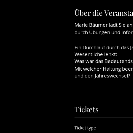
Über die Veranst
Marie Bäumer lädt Sie 
durch Übungen und Infor
Ein Durchlauf durch das 
Wesentliche lenkt:
Was war das Bedeutendst
Mit welcher Haltung been
und den Jahreswechsel?
Die Veranstaltung findet
Tickets
Die vorherige Teilnahme a
Interessant ist die
ESCAPA
dort gewonnenen Erfahru
Ticket type