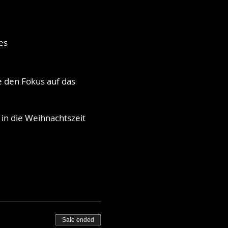
res
e den Fokus auf das
 in die Weihnachtszeit
.
ers in Frankreich, um die
Sale ended