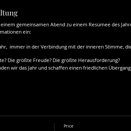
altung
an einem gemeinsamen Abend zu einem Resümee des Jah
mationen ein:
Jahr, immer in der Verbindung mit der inneren Stimme, di
e? Die größte Freude? Die größte Herausforderung?
den wir das Jahr und schaffen einen friedlichen Übergang
 online und von Marie Bäumer persönlich angeleitet statt
n der Basis-Trilogie ist keine Voraussetzung.
DE Online
auch für ehemalige Teilnehmer:inneneines Ateli
ngen zu vertiefen oder aufzufrischen.
Price