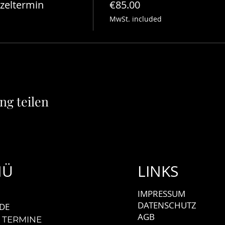
alige und neue Escapadeur:innen!
zeltermin
€85.00
MwSt. included
00 Uhr)
ng teilen
rbindung
 um die eigene Achse mit ausgestecktem Arm
NÜ
LINKS
IMPRESSUM
DATENSCHUTZ
DE
AGB
 TERMINE