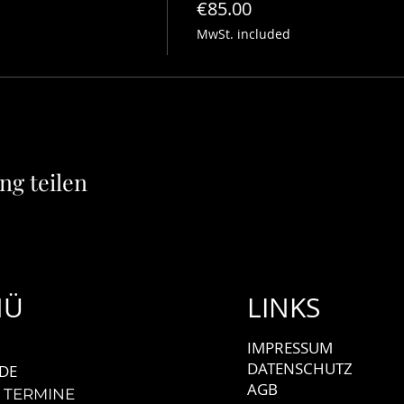
€85.00
00 Uhr)
MwSt. included
rbindung
 um die eigene Achse mit ausgestecktem Arm
ng teilen
NÜ
LINKS
IMPRESSUM
DATENSCHUTZ
DE
AGB
 TERMINE