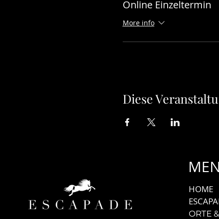
Dauer:
Online Einzeltermin
1x 2 Stunden (19:00 - 21:
More info
Was Sie brauchen:
- Eine stabile Internetve
- Platz für eine Drehung
Diese Veranstaltu
ME
HOME
ESCAPA
ORTE &