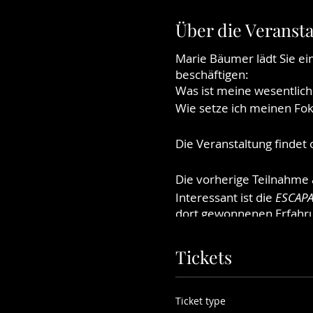
Über die Veranst
Marie Bäumer lädt Sie ei
beschäftigen:
Was ist meine wesentlich
Wie setze ich meinen Fo
Die Veranstaltung findet
Die vorherige Teilnahme a
Interessant ist die
ESCAPA
dort gewonnenen Erfahru
Wir freuen uns auf ehem
Tickets
Termin:
28. Februar 2023
Ticket type