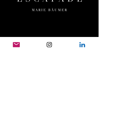
MENÜ
HOME
ESCAPADE
ORTE & TERMINE
TEAM
UNSERE PFERDE
PRESSE
FILMOGRAFIE
TESTIMONIALS
KONTAKT