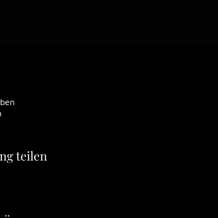
eben
n
ng teilen