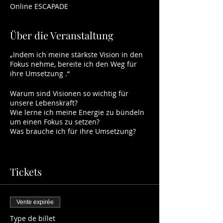
Online ESCAPADE
Über die Veranstaltung
„Indem ich meine stärkste Vision in den
Fokus nehme, bereite ich den Weg für
ihre Umsetzung .“
Warum sind Visionen so wichtig für
unsere Lebenskraft?
Wie lerne ich meine Energie zu bündeln
um einen Fokus zu setzen?
Was brauche ich für ihre Umsetzung?
Dauer: 3x2 Stunden
Tickets
Termine:
01.März.2022
08.März.2022
Vente expirée
15.März.2022
Type de billet